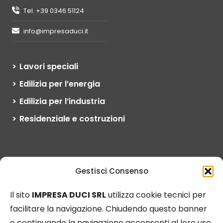
Tel. +39 0346 51124
info@impresaduci.it
Lavori speciali
Edilizia per l’energia
Edilizia per l’industria
Residenziale e costruzioni
L’esperienza, le competenze tecniche
Gestisci Consenso
e la qualità dei servizi offerti ci hanno
permesso di ampliare la nostra
Il sito
IMPRESA DUCI SRL
utilizza cookie tecnici per
presenza e operatività a livello
facilitare la navigazione. Chiudendo questo banner
internazionale, fino all’apertura di una
società controllata in Norvegia.
o continuando la navigazione acconsenti al loro uso.