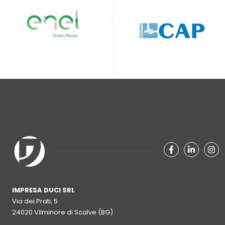
facebook-f
linkedin
in
IMPRESA DUCI SRL
Via dei Prati, 5
24020 Vilminore di Scalve (BG)