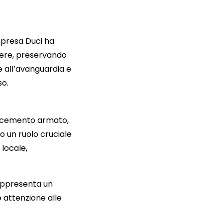
mpresa Duci ha
tiere, preservando
ie all’avanguardia e
so.
n cemento armato,
o un ruolo cruciale
 locale,
rappresenta un
 attenzione alle