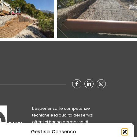
facebook-f
linkedin-in
instagram
L’esperienza, le competenze
tecniche e la qualità dei servizi
offerti ci hanno permesso di
ampliare la nostra presenza e
Gestisci Consenso
operatività a livello internazionale,