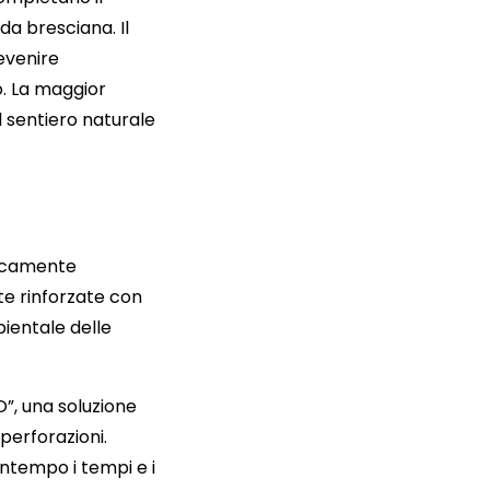
da bresciana. Il
evenire
o. La maggior
l sentiero naturale
gicamente
te rinforzate con
ientale delle
O”, una soluzione
 perforazioni.
ntempo i tempi e i