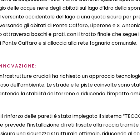
o delle acque nere degli abitati sul lago d’Idro della spon
il versante occidentale del lago a una quota sicura per pr
versando gli abitati di Ponte Caffaro, Liperone e S. Antoni
attraversa boschi e prati, con il tratto finale che segue i
di Ponte Caffaro e si allaccia alla rete fognaria comunale.
INNOVAZIONE:
infrastrutture cruciali ha richiesto un approccio tecnolo
oso dell’ambiente. Le strade e le piste coinvolte sono sta
ntendo la stabilità del terreno e riducendo l’impatto amb
 il rinforzo delle pareti è stato impiegato il sistema “TECC
 prevede l’installazione di reti fissate alla roccia tramite
cura una sicurezza strutturale ottimale, riducendo al co