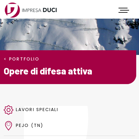
Icona
< PORTFOLIO
Opere di difesa attiva
LAVORI SPECIALI
PEJO (TN)