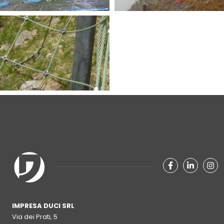
facebook-f
linkedin
in
IMPRESA DUCI SRL
Via dei Prati, 5