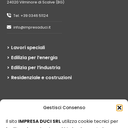
24020 Vilminore di Scalve (BG)
Tel. +39 0346 51124
info@impresaduci.it
Lavori speciali
Edilizia per l’energia
Edilizia per l’industria
Residenziale e costruzioni
L’esperienza, le competenze tecniche
Gestisci Consenso
e la qualità dei servizi offerti ci hanno
permesso di ampliare la nostra
Il sito
IMPRESA DUCI SRL
utilizza cookie tecnici per
presenza e operatività a livello