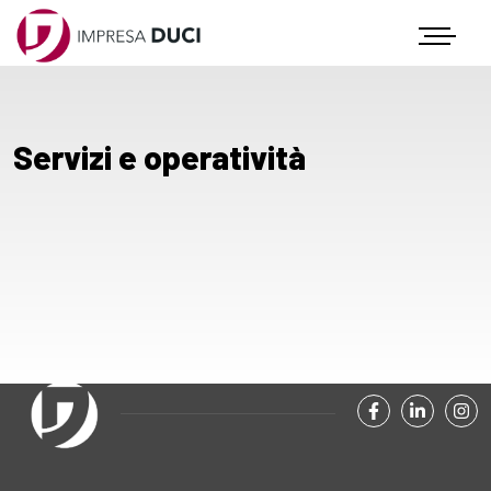
Icona
Servizi e operatività
facebook-f
linkedin
in