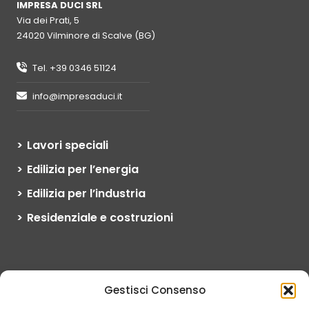
IMPRESA DUCI SRL
Via dei Prati, 5
24020 Vilminore di Scalve (BG)
Tel. +39 0346 51124
info@impresaduci.it
Lavori speciali
Edilizia per l’energia
Edilizia per l’industria
Residenziale e costruzioni
L’esperienza, le competenze tecniche
Gestisci Consenso
e la qualità dei servizi offerti ci hanno